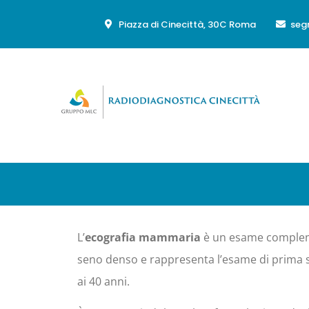
Piazza di Cinecittà, 30C Roma
seg
L’
ecografia mammaria
è un esame complem
seno denso e rappresenta l’esame di prima sc
ai 40 anni.