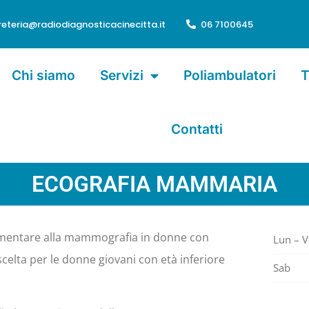
reteria@radiodiagnosticacinecitta.it
06 7100645
Chi siamo
Servizi
Poliambulatori
T
Contatti
ECOGRAFIA MAMMARIA
entare alla mammografia in donne con
Lun – 
elta per le donne giovani con età inferiore
Sab