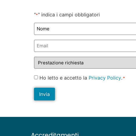
"
" indica i campi obbligatori
*
Nome
e
Cognome
Email
*
*
Prestazione
richiesta
Consenso
Ho letto e accetto la
Privacy Policy
.
*
*
Accreditamenti